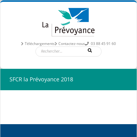
Passer
au
contenu
Téléchargements
Contactez-nous
03 88 45 91 60
SFCR la Prévoyance 2018