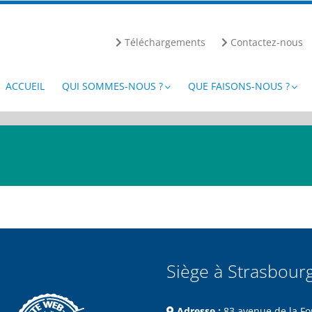
Téléchargements
Contactez-nous
ACCUEIL
QUI SOMMES-NOUS ?
QUE FAISONS-NOUS ?
Siège à Strasbour
Adresse :
83 avenue de la Fo