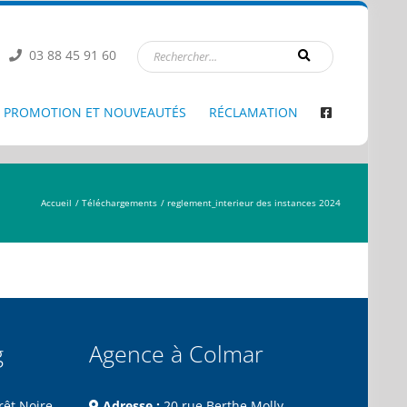
03 88 45 91 60
PROMOTION ET NOUVEAUTÉS
RÉCLAMATION
Accueil
Téléchargements
reglement_interieur des instances 2024
g
Agence à Colmar
rêt Noire
Adresse :
20 rue Berthe Molly