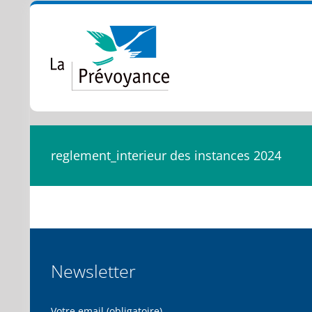
Passer
au
contenu
reglement_interieur des instances 2024
Newsletter
Votre email (obligatoire)