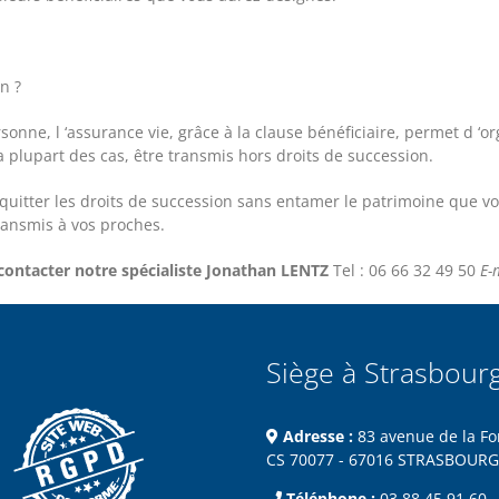
n ?
onne, l ‘assurance vie, grâce à la clause bénéficiaire, permet d ‘o
a plupart des cas, être transmis hors droits de succession.
cquitter les droits de succession sans entamer le patrimoine que v
ransmis à vos proches.
contacter notre spécialiste Jonathan LENTZ
Tel : 06 66 32 49 50
E-
Siège à Strasbour
Adresse :
83 avenue de la Fo
CS 70077 - 67016 STRASBOURG
Téléphone :
03 88 45 91 60