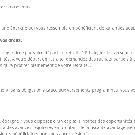
ter vos revenus.
une épargne qui vous ressemble en bénéficiant de garanties adap
 vos droits.
 engendrée par votre départ en retraite ? Privilégiez les verseme
lités. A votre départ en retraite, demandez des rachats partiels à é
s qu ‘à profiter pleinement de votre retraite…
ement, sans obligation ? Grâce aux versements programmés, vous 
épargne ? Vous disposez d ‘un capital ! Profitez des opportunités of
 à des avances régulières en profitant de la fiscalité avantageuse 
sieurs bénéficiaires que vous aurez désignés.