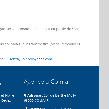
rganiser la transmission de tout ou partie de son
ous souhaitez leur transmettre (biens immobiliers
mail
:
j.lentz@la-prevoyance.com
g
Agence à Colmar
rêt Noire
Adresse :
20 rue Berthe Molly
 Cedex
68000 COLMAR
Téléphone :
03 89 24 35 65