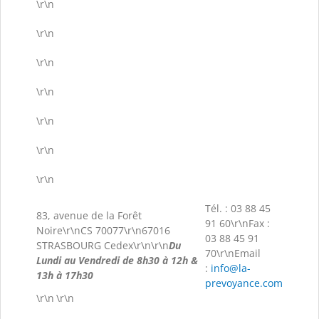
\r\n
\r\n
\r\n
\r\n
\r\n
\r\n
\r\n
Tél. : 03 88 45
83, avenue de la Forêt
91 60\r\nFax :
Noire\r\nCS 70077\r\n67016
03 88 45 91
STRASBOURG Cedex\r\n\r\n
Du
70\r\nEmail
Lundi au Vendredi de 8h30 à 12h &
:
info@la-
13h à 17h30
prevoyance.com
\r\n
\r\n