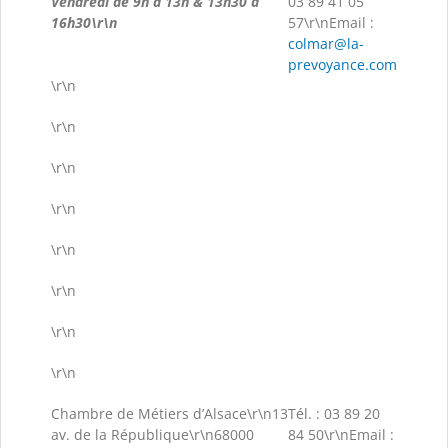
Vendredi de 9h à 13h & 13h30 à
03 89 41 05
16h30\r\n
57\r\nEmail :
colmar@la-
prevoyance.com
\r\n
\r\n
\r\n
\r\n
\r\n
\r\n
\r\n
\r\n
Chambre de Métiers d’Alsace\r\n13
Tél. : 03 89 20
av. de la République\r\n68000
84 50\r\nEmail :