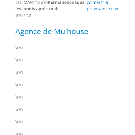
COLMAR\r\n\r\n
Permanence tous
colmar@la-
les lundis après-midi
prevoyance.com
\r\n
\r\n
Agence de Mulhouse
\r\n
\r\n
\r\n
\r\n
\r\n
\r\n
\r\n
\r\n