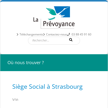
Passer
au
contenu
Téléchargements
Contactez-nous
03 88 45 91 60
Où nous trouver ?
Siège Social à Strasbourg
\r\n