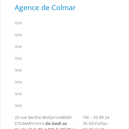
Agence de Colmar
\r\n
\r\n
\r\n
\r\n
\r\n
\r\n
\r\n
\r\n
20 rue Berthe Molly\r\n68000
Tél. : 03 89 24
COLMAR\r\n\r\n
Du lundi au
35 65\r\nFax :