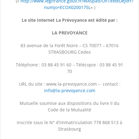
(«
http://www.legifrance.gouv.fr/WAspad/UnTexteDeJorf?
numjo=ECOX0200175L
« )
Le site Internet La Prévoyance est édité par :
LA PREVOYANCE
83 avenue de la Forêt Noire – CS 70077 – 67016
STRASBOURG Cedex
Téléphone : 03 88 45 91 60 – Télécopie : 03 88 45 91
70
URL du site : www.la-prevoyance.com – contact :
info@la-prevoyance.com
Mutuelle soumise aux dispositions du livre II du
Code de la Mutualité
inscrite sous le N° d’immatriculation 778 868 513 à
Strasbourg