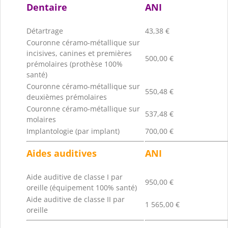
Dentaire
ANI
Détartrage
43,38 €
Couronne céramo-métallique sur
incisives, canines et premières
500,00 €
prémolaires (prothèse 100%
santé)
Couronne céramo-métallique sur
550,48 €
deuxièmes prémolaires
Couronne céramo-métallique sur
537,48 €
molaires
Implantologie (par implant)
700,00 €
Aides auditives
ANI
Aide auditive de classe I par
950,00 €
oreille (équipement 100% santé)
Aide auditive de classe II par
1 565,00 €
oreille