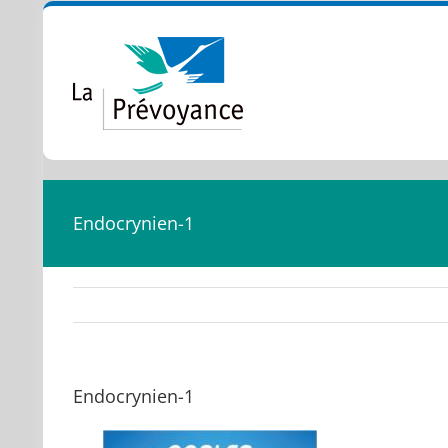
Passer
au
contenu
Endocrynien-1
Endocrynien-1