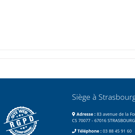
Siège à Strasbour
Adresse :
83 avenue de la Fo
CS 70077 - 67016 STRASBOURG
Téléphone :
03 88 45 91 60